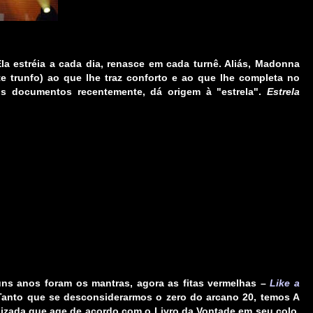
a estréia a cada dia, renasce em cada turnê. Aliás, Madonna
e trunfo) ao que lhe traz conforto e ao que lhe completa no
s documentos recentemente, dá origem à "estrela".
Estrela
uns anos foram os mantras, agora as fitas vermelhas –
Like a
. Tanto que se desconsiderarmos o zero do arcano 20, temos
A
izada que age de acordo com o Livro da Vontade em seu colo.