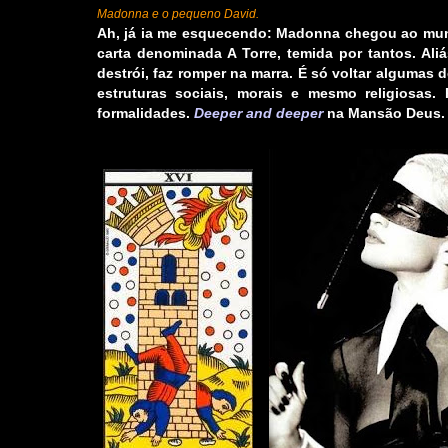
Madonna e o pequeno David.
Ah, já ia me esquecendo: Madonna chegou ao mund
carta denominada
A Torre
, temida por tantos. A
destrói, faz romper na marra. É só voltar algumas
estruturas sociais, morais e mesmo religiosas
formalidades.
Deeper and deeper
na Mansão Deus. 