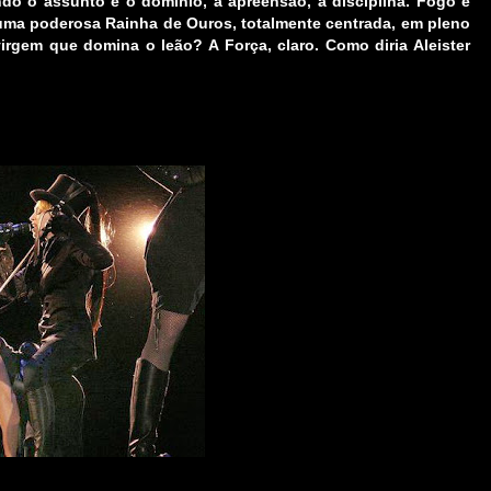
ndo o assunto é o domínio, a apreensão, a disciplina. Fogo e
é uma poderosa
Rainha de Ouros
, totalmente centrada, em pleno
irgem que domina o leão? A Força, claro. Como diria Aleister