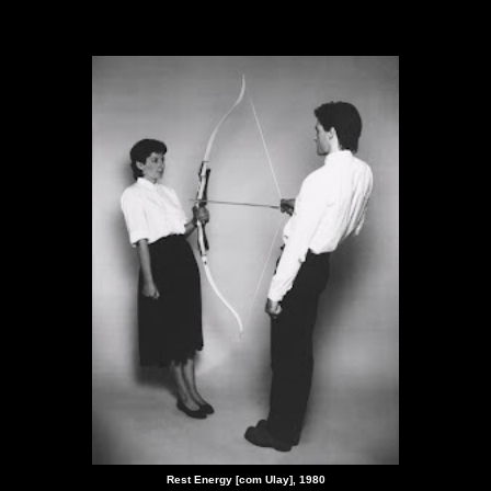
Rest Energy [com Ulay], 1980