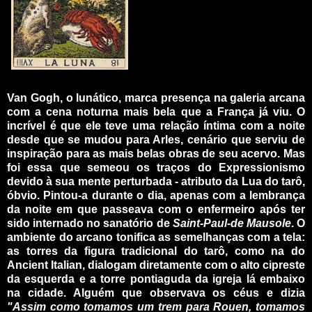
_
Van Gogh, o lunático, marca presença na galeria arcana
com a cena noturna mais bela que a França já viu. O
incrível é que ele teve uma relação íntima com a noite
desde que se mudou para Arles, cenário que serviu de
inspiração para as mais belas obras de seu acervo. Mas
foi essa que semeou os traços do Expressionismo
devido à sua mente perturbada - atributo da Lua do tarô,
óbvio. Pintou-a durante o dia, apenas com a lembrança
da noite em que passeava com o enfermeiro após ter
sido internado no sanatório de
Saint-Paul-de Mausole
. O
ambiente do arcano tonifica as semelhanças com a tela:
as torres da figura tradicional do tarô, como na do
Ancient Italian, dialogam diretamente com o alto cipreste
da esquerda e a torre pontiaguda da igreja lá embaixo
na cidade. Alguém que observava os céus e dizia
"Assim como tomamos um trem para Rouen, tomamos