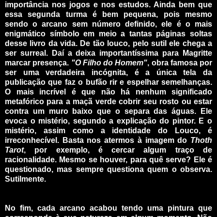
importância nos jogos e nos estudos. Ainda bem que
essa segunda turma é bem pequena, pois mesmo
sendo o arcano sem número definido, ele é o mais
enigmático símbolo em meio a tantas páginas soltas
desse livro da vida. De tão louco, pelo sutil ele chega a
ser surreal. Daí a deixa importantíssima para Magritte
marcar presença.
"O Filho do Homem"
, obra famosa por
ser uma verdadeira incógnita, é a única tela da
publicação que faz o bufão rir e espelhar semelhanças.
O mais incrível é que não há nenhum significado
metafórico para a maçã verde cobrir seu rosto ou estar
contra um muro baixo que o separa das águas. Ele
evoca o mistério, segundo a explicação do pintor. E o
mistério, assim como a identidade do Louco, é
irreconhecível. Basta nos atermos à imagem do
Thoth
Tarot
, por exemplo, é cercar algum traço de
racionalidade. Mesmo se houver, para quê serve? Ele é
questionado, mas sempre questiona quem o observa.
Sutilmente.
_
_
No fim, cada arcano acabou tendo uma pintura que