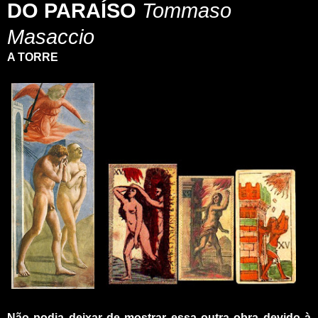
DO PARAÍSO
Tommaso
Masaccio
A TORRE
_
_
Não podia deixar de mostrar essa outra obra devido à