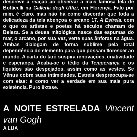
descreve a reação ao observar a mais famosa tela de
Botticelli na
Galleria degli Uffizi
, em Florença. Falo por
mim, é claro, mas não há como discordar que toda a
delicadeza da tela abençoa o arcano 17,
A Estrela
, com
o que os artistas e poetas há séculos chamam de
Beleza. Se a deusa mitológica nasce das espumas do
mar, o arcano, por sua vez, verte suas ânforas na água.
Ambas dialogam de forma sublime pela total
dependência do elemento para que possam florescer ao
mundo. A carta do tarô suspira renovações, criatividade
e esperança. Acaba-se o tédio da
Temperança
e os
líquidos são despejados, assim como as vestes. Se
Vênus cobre suas intimidades, Estrela despreocupa-se
com elas: é como ver a verdade em sua mais pura
existência. Puro êxtase.
_
_
A NOITE ESTRELADA
Vincent
van Gogh
A LUA
_