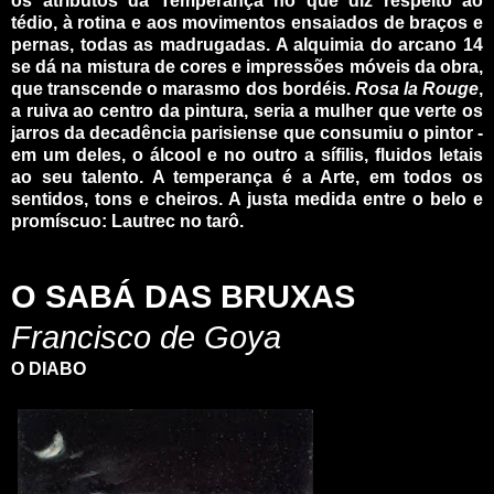
os atributos da Temperança no que diz respeito ao
tédio, à rotina e aos movimentos ensaiados de braços e
pernas, todas as madrugadas. A alquimia do arcano 14
se dá na mistura de cores e impressões móveis da obra,
que transcende o marasmo dos bordéis.
Rosa la Rouge
,
a ruiva ao centro da pintura, seria a mulher que verte os
jarros da decadência parisiense que consumiu o pintor -
em um deles, o álcool e no outro a sífilis, fluidos letais
ao seu talento. A temperança é a Arte, em todos os
sentidos, tons e cheiros. A justa medida entre o belo e
promíscuo: Lautrec no tarô.
_
_
O SABÁ DAS BRUXAS
Francisco de Goya
O DIABO
_