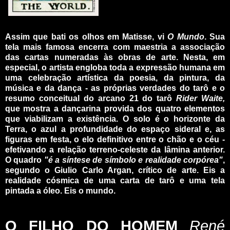
_
Assim que bati os olhos em Matisse, vi
O Mundo
. Sua
tela mais famosa encerra com maestria a associação
das cartas numeradas às obras de arte. Nesta, em
especial, o artista engloba toda a expressão humana em
uma celebração artística da poesia, da pintura, da
música e da dança - as próprias verdades do tarô e o
resumo conceitual do arcano 21 do tarô
Rider Waite,
que mostra a dançarina provida dos quatro elementos
que viabilizam a existência. O solo é o horizonte da
Terra, o azul a profundidade do espaço sideral e, as
figuras em festa, o elo definitivo entre o chão e o céu -
efetivando a relação terreno-celeste da lâmina anterior.
O quadro
"é a síntese de símbolo e realidade corpórea"
,
segundo o Giulio Carlo Argan, crítico de arte. Eis a
realidade cósmica de uma carta de tarô e uma tela
pintada a óleo. Eis o mundo.
_
_
O FILHO DO HOMEM
René