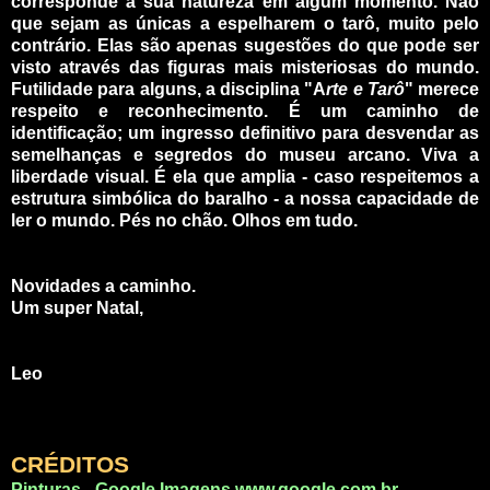
corresponde à sua natureza em algum momento. Não
que sejam as únicas a espelharem o tarô, muito pelo
contrário. Elas são apenas sugestões do que pode ser
visto através das figuras mais misteriosas do mundo.
Futilidade para alguns, a disciplina "A
rte e Tarô
" merece
respeito e reconhecimento. É um caminho de
identificação; um ingresso definitivo para desvendar as
semelhanças e segredos do museu arcano. Viva a
liberdade visual. É ela que amplia - caso respeitemos a
estrutura simbólica do baralho - a nossa capacidade de
ler o mundo. Pés no chão. Olhos em tudo.
_
_
Novidades a caminho.
Um super Natal,
_
_
Leo
_
_
_
CRÉDITOS
Pinturas - Google Imagens
www.google.com.br