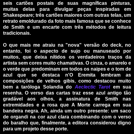
seis cartões postais de suas magníficas pinturas,
muitas delas para divulgar peças inspiradas em
Shakespeare; três cartões maiores com outras telas, um
retrato emoldurado da foto mais famosa que se conhece
de Smith e um encarte com três métodos de leitura
tradicionais.
O que mais me atraiu na "nova" versão do deck, no
entanto, foi o aspecto de sujo ou manuseado por
muitos, que deixa nítidos os verdadeiros traços da
artista sem cores muito chamativas. O cinza, o amarelo e
o verde que predominam em todos os naipes e o tom de
azul que se destaca n'O Eremita lembram as
composições de velhos gibis, como destacou muito
bem a taróloga Solandia do
Aeclectic Tarot
em sua
resenha. O verso das cartas traz esse azul antigo tão
gradável aos olhos, a assinatura de Smith nas
extremidades e a rosa que A Morte carrega em sua
bandeira negra. Ah, ainda um outro presente: um saco
de organdi na cor azul clara combinando com o verso
do baralho que, finalmente, a editora considerou digno
para um projeto desse porte.