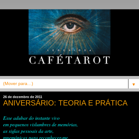
▼
26 de dezembro de 2011
ANIVERSÁRIO: TEORIA E PRÁTICA
Esse adubar do instante vivo
em pequenos vislumbres de memórias,
as siglas pessoais da arte,
mnemónicas para reconhecer-me.