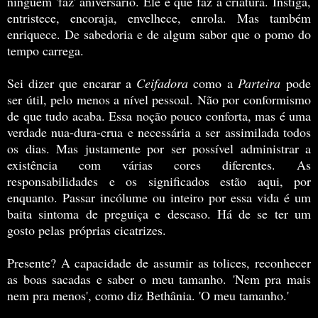
ninguém 'faz' aniversário. Ele é que faz a criatura. Instiga,
entristece, encoraja, envelhece, enrola. Mas também
enriquece. De sabedoria e de algum sabor que o pomo do
tempo carrega.
Sei dizer que encarar a
Ceifadora
como a
Parteira
pode
ser útil, pelo menos a nível pessoal. Não por conformismo
de que tudo acaba. Essa noção pouco conforta, mas é uma
verdade nua-dura-crua e necessária a ser assimilada todos
os dias. Mas justamente por ser possível administrar a
existência com várias cores diferentes. As
responsabilidades e os significados estão aqui, por
enquanto. Passar incólume ou inteiro por essa vida é um
baita sintoma de preguiça e descaso. Há de se ter um
gosto pelas próprias cicatrizes.
Presente? A capacidade de assumir as tolices, reconhecer
as boas sacadas e saber o meu tamanho. 'Nem pra mais
nem pra menos', como diz Bethânia. 'O meu tamanho.'