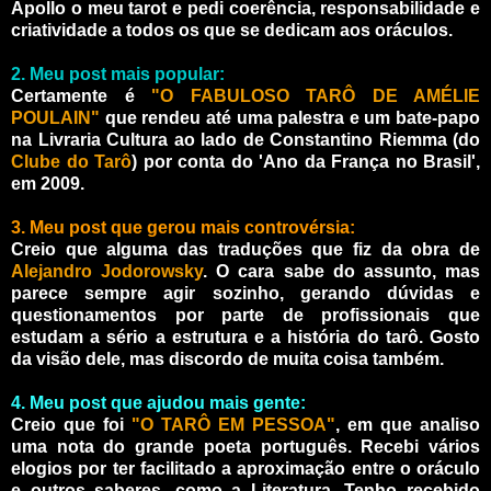
Apollo o meu tarot e pedi coerência, responsabilidade e
criatividade a todos os que se dedicam aos oráculos.
2. Meu post mais popular:
Certamente é
"O FABULOSO TARÔ DE AMÉLIE
POULAIN"
que rendeu até uma palestra e um bate-papo
na Livraria Cultura ao lado de Constantino Riemma (do
Clube do Tarô
) por conta do 'Ano da França no Brasil',
em 2009.
3. Meu post que gerou mais controvérsia:
Creio que alguma das traduções que fiz da obra de
Alejandro Jodorowsky
. O cara sabe do assunto, mas
parece sempre agir sozinho, gerando dúvidas e
questionamentos por parte de profissionais que
estudam a sério a estrutura e a história do tarô. Gosto
da visão dele, mas discordo de muita coisa também.
4. Meu post que ajudou mais gente:
Creio que foi
"O TARÔ EM PESSOA"
, em que analiso
uma nota do grande poeta português. Recebi vários
elogios por ter facilitado a aproximação entre o oráculo
e outros saberes, como a Literatura. Tenho recebido