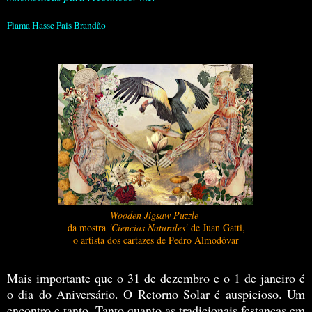
Fiama Hasse Pais Brandão
Wooden Jigsaw Puzzle
da mostra
'Ciencias Naturales'
de Juan Gatti,
o artista dos cartazes de Pedro Almodóvar
Mais importante que o 31 de dezembro e o 1 de janeiro é
o dia do Aniversário. O Retorno Solar é auspicioso. Um
encontro e tanto. Tanto quanto as tradicionais festanças em