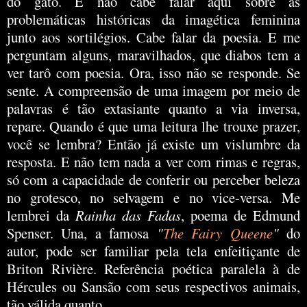
do gato. E não cabe falar aqui sobre as
problemáticas históricas da imagética feminina
junto aos sortilégios. Cabe falar da poesia. E me
perguntam alguns, maravilhados, que diabos tem a
ver tarô com poesia. Ora, isso não se responde. Se
sente. A compreensão de uma imagem por meio de
palavras é tão extasiante quanto a via inversa,
repare. Quando é que uma leitura lhe trouxe prazer,
você se lembra? Então já existe um vislumbre da
resposta. E não tem nada a ver com rimas e regras,
só com a capacidade de conferir ou perceber beleza
no grotesco, no selvagem e no vice-versa. Me
lembrei da
Rainha das Fadas
, poema de Edmund
Spenser. Una, a famosa
"
The Fairy Queene
"
do
autor, pode ser familiar pela tela enfeitiçante de
Briton Rivière. Referência poética paralela à de
Hércules ou Sansão com seus respectivos animais,
tão válida quanto.