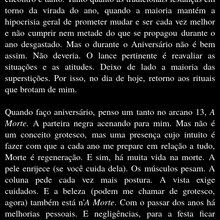
torno da virada do ano, quando a maioria mantém a
hipocrisia geral de prometer mudar e ser cada vez melhor
e não cumprir nem metade do que se propagou durante o
ano desgastado. Mas o durante o Aniversário não é bem
assim. Não deveria. O lance pertinente é reavaliar as
situações e as atitudes. Deixo de lado a maioria das
superstições. Por isso, no dia de hoje, retorno aos rituais
que brotam de mim.
Quando faço aniversário, penso um tanto no arcano 13,
A
Morte.
A parteira negra acenando para mim. Mas não é
um conceito grotesco, mas uma presença cujo intuito é
fazer com que a cada ano me prepare em relação a tudo,
Morte é regeneração. E sim, há muita vida na morte. A
pele enrijece (se você cuida dela). Os músculos pesam. A
coluna pede cada vez mais postura. A vista exige
cuidados. E a beleza (podem me chamar de grotesco,
agora) também está n'
A Morte
. Com o passar dos anos há
melhorias pessoais. E negligências, para a festa ficar