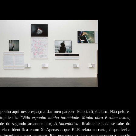
oponho aqui neste espaço a dar meu parecer. Pelo tarô, é claro. Não pelo e-
 Sophie diz:
“Não exponho minha intimidade. Minha obra é sobre textos,
de do segundo arcano maior,
A Sacerdotisa
. Realmente nada se sabe do
e ela o identifica como X. Apenas o que ELE relata na carta, disponível a
pra imaginar o caso amoroso. Ela, por sua vez, deixa sem resposta a questão