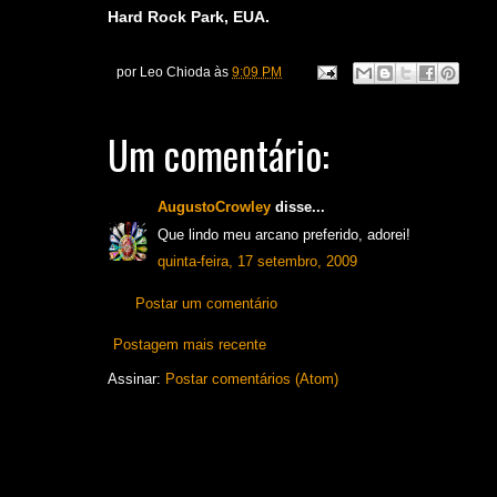
Hard Rock Park, EUA.
por
Leo Chioda
às
9:09 PM
Um comentário:
AugustoCrowley
disse...
Que lindo meu arcano preferido, adorei!
quinta-feira, 17 setembro, 2009
Postar um comentário
Postagem mais recente
Assinar:
Postar comentários (Atom)