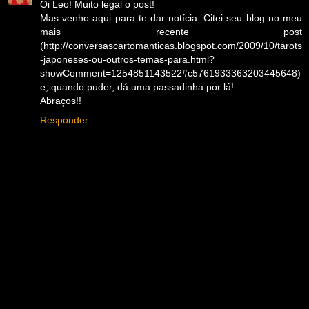
Oi Leo! Muito legal o post!
Mas venho aqui para te dar notícia. Citei seu blog no meu
mais recente post
(http://conversascartomanticas.blogspot.com/2009/10/tarots
-japoneses-ou-outros-temas-para.html?
showComment=1254851143522#c5761933363203445648)
e, quando puder, dá uma passadinha por lá!
Abraços!!
Responder