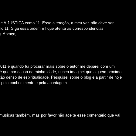
e A JUSTIÇA como 11. Essa alteração, a meu ver, não deve ser
ano 11. Siga essa ordem e fique atenta às correspondências
g. Abraço,
2011 e quando fui procurar mais sobre o autor me deparei com um
té que por causa da minha idade, nunca imaginei que alguém próximo
o denso de espiritualidade. Pesquisei sobre o blog e a partir de hoje
, pelo conhecimento e pela abordagem.
a músicas também, mas por favor não aceite esse comentário que vai