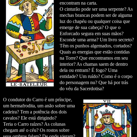
encontram na carta.
O cinturão pode ser uma serpente? As
mechas brancas podem ser de alguma
luz do chapéu ou qualquer coisa que
emerge de sua cabeça? O que o
Enforcado segura em suas mãos?
Esconde uma arma? Um livro secreto?
Têm os punhos algemados, cortados?
Quais as energias que estão contidas
na Torre? Que encontramos em seu
interior? As chamas saem de dentro
dela ou entram? É fogo? Uma
entidade? Um ruído? Como é o corpo
do personagem nu? Que
há por trás
do véu da Sacerdotisa?
O condutor do Carro é um
príncipe,
um hermafrodita, um anão sobre uma
cadeira?
Tem a potência dos dois
cavalos?
Ele está dirigindo?
Teria o Carro raízes?
As colunas
chegam até o céu?
Os rostos sobre
seus ombros falam? De onde vieram?