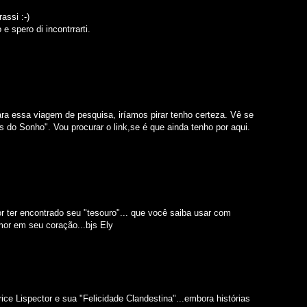
assi :-)
 e spero di incontrrarti.
ra essa viagem de pesquisa, iríamos pirar tenho certeza. Vê se
s do Sonho". Vou procurar o link,se é que ainda tenho por aqui.
or ter encontrado seu "tesouro"... que você saiba usar com
mor em seu coração...bjs Ely
ice Lispector e sua "Felicidade Clandestina"...embora histórias