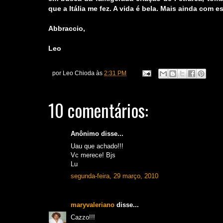
que a Itália me fez. A vida é bela. Mais ainda com 
Abbraccio,
Leo
por
Leo Chioda
às
2:31 PM
10 comentários:
Anônimo disse...
Uau que achado!!!
Vc merece! Bjs
Lu
segunda-feira, 29 março, 2010
maryvaleriano
disse...
Cazzo!!!