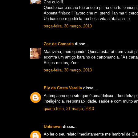
Che culo!!!
Queste carte erano tue ancora prima che tu le incontr
Appena finisco il lavoro che mi prendi l'anima ti cerco
Un bacione e goditi la tua bella vita all'italiana :-)
terça-feira, 30 março, 2010
Zoe de Camaris
disse...
Maravilha, meu querido! Queria estar aí com você pa
econtra um antigo baralho de cartomancia, "As carta
Beijos muitos, Zoe.
terça-feira, 30 março, 2010
Ely da Costa Varella
disse...
Acompanho seu site que é uma delicia... fico feliz p
inteligência, responsabilidade, saúde e com muito a
quarta-feira, 31 março, 2010
Unknown
disse...
Ao ler o seu relato imediatamente me lembrei de Clar