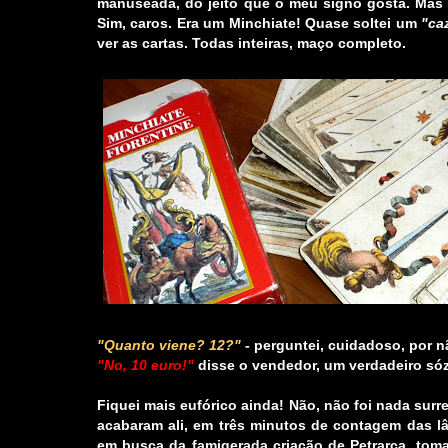
manuseada, do jeito que o meu signo gosta. Mas f
Sim, caros.
Era um Minchiate!
Quase soltei um
"ca
ver as cartas. Todas inteiras, maço completo.
"Quanto viene? 12?"
- perguntei, cuidadoso, por n
"No, 10 euro!"
disse o vendedor, um verdadeiro sózi
Fiquei mais eufórico ainda! Não, não foi nada sur
acabaram ali, em três minutos de contagem das l
em busca da famigerada criação de Petrarca, toma