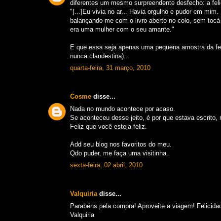
diferentes um mesmo surpreendente desfecho: a feli
"[...]Eu vivia no ar... Havia orgulho e pudor em mi
balançando-me com o livro aberto no colo, sem tocá
era uma mulher com o seu amante."
E que essa seja apenas uma pequena amostra da felic
nunca clandestina)...
quarta-feira, 31 março, 2010
Cosme
disse...
Nada no mundo acontece por acaso.
Se aconteceu desse jeito, é por que estava escrito,
Feliz que você esteja feliz.
Add seu blog nos favoritos do meu.
Qdo puder, me faça uma visitinha.
sexta-feira, 02 abril, 2010
Valquiria
disse...
Parabéns pela compra! Aproveite a viagem! Felicida
Valquiria