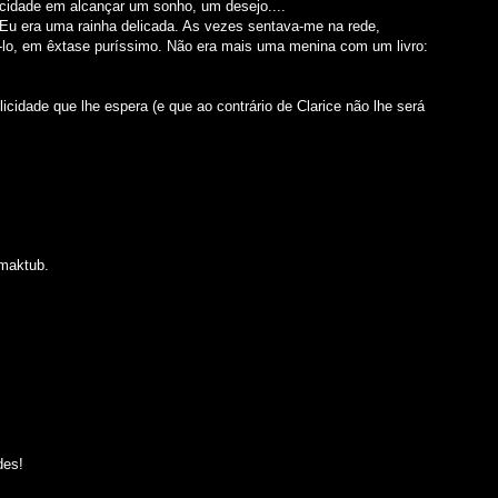
cidade em alcançar um sonho, um desejo....
m. Eu era uma rainha delicada. As vezes sentava-me na rede,
-lo, em êxtase puríssimo. Não era mais uma menina com um livro:
idade que lhe espera (e que ao contrário de Clarice não lhe será
 maktub.
des!