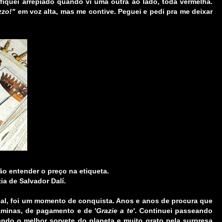
iquei arrepiado quando vi uma outra ao lado, toda vermelha.
zzo!"
em voz alta, mas me contive. Peguei e pedi pra me deixar
ão entender o preço na etiqueta.
a de Salvador Dalí.
real, foi um momento de conquista. Anos e anos de procura que
âminas, de pagamento e de '
Grazie a te
'. Continuei passeando
ndo o melhor sorvete do planeta e muito grato pela surpresa