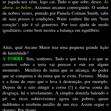
se jogada aos céus, logo cai. Tudo o que sobe, desce.
As
above, so below
. Axiomas arcanos convergindo.
O senhor
de nobres vestes, pintado por Pamela Colman Smith, sabe
de suas posses e condições.
Waite confere lhe um "bom
coração"; não é só generoso.
Por isso ajuda de modo
igualitário, como bem mostra a balança em equilíbrio.
Aliás, qual Arcano Maior traz uma pequena grande lição
de humildade?
A TORRE
. Sim, senhores. Tudo o que brota e o que se
constroi sobre a terra vai perecer e ruir em algum
momento. Metáfora do status que se alcança, do poder
que se conquista e da ruína que se evita.
Fortuna
. Midas
e a fome de ouro que o leva à destruição, por exemplo.
Depois de o raio atingir a coroa [!] e dar-se conta da
desgraça, há o nivelamento.
A simples donzela batendo o
pé:
os ricos sobreviventes agora são pobres, quase
indifentes e recebem auxílio de um rico. Assim segue o
destino. Por diante.