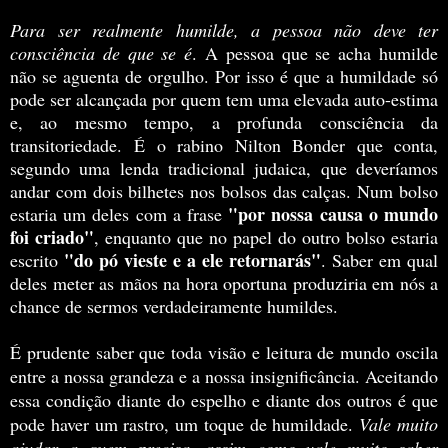
Para ser realmente humilde, a pessoa não deve ter
consciência de que se é
. A pessoa que se acha humilde
não se aguenta de orgulho. Por isso é que a humildade só
pode ser alcançada por quem tem uma elevada auto-estima
e, ao mesmo tempo, a profunda consciência da
transitoriedade. É o rabino Nilton Bonder que conta,
segundo uma lenda tradicional judaica, que deveríamos
andar com dois bilhetes nos bolsos das calças. Num bolso
"por nossa causa o mundo
estaria um deles com a frase
foi criado"
, enquanto que no papel do outro bolso estaria
"do pó vieste e a ele retornarás"
escrito
. Saber em qual
deles meter as mãos na hora oportuna produziria em nós a
chance de sermos verdadeiramente humildes.
É prudente saber que toda visão e leitura de mundo oscila
entre a nossa grandeza e a nossa insignificância. Aceitando
essa condição diante do espelho e diante dos outros é que
pode haver um rastro, um toque de humildade.
Vale muito
ajudar a quem precisa, assim como vale muito saber