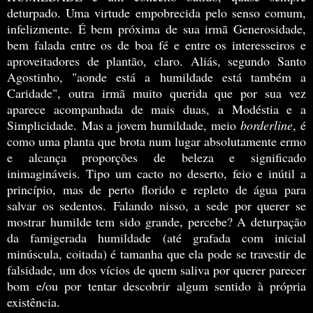
deturpado. Uma virtude empobrecida pelo senso comum,
infelizmente. É bem próxima de sua irmã Generosidade,
bem falada entre os de boa fé e entre os interesseiros e
aproveitadores de plantão, claro. Aliás, segundo Santo
Agostinho, "aonde está a humildade está também a
Caridade", outra irmã muito querida que por sua vez
aparece acompanhada de mais duas, a Modéstia e a
Simplicidade.
Mas a jovem humildade, meio
borderline
, é
como uma planta que brota num lugar absolutamente ermo
e alcança proporções de beleza e significado
inimagináveis. Tipo um cacto no deserto, feio e inútil a
princípio, mas de perto florido e repleto de água para
salvar os sedentos. Falando nisso, a sede por querer se
mostrar humilde tem sido grande, percebe? A deturpação
da famigerada humildade (até grafada com inicial
minúscula, coitada) é tamanha que ela pode se travestir de
falsidade, um dos vícios de quem saliva por querer parecer
bom e/ou por tentar descobrir algum sentido à própria
existência.