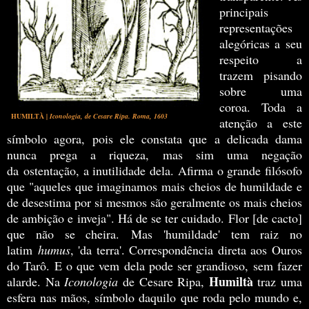
principais
representações
alegóricas a seu
respeito a
trazem pisando
sobre uma
coroa. Toda a
HUMILTÀ
| Iconologia, de Cesare Ripa. Roma, 1603
atenção a este
símbolo agora, pois ele constata que a delicada dama
nunca prega a riqueza, mas sim uma negação
da ostentação, a inutilidade dela. A
firma o grande filósofo
que
"aqueles que imaginamos mais cheios de humildade e
de desestima por si mesmos são geralmente os mais cheios
de ambição e inveja"
. Há de se ter cuidado. Flor [de cacto]
que não se cheira.
Mas 'humildade' tem raiz no
latim
humus
, 'da terra'. Correspondência direta aos Ouros
do Tarô. E o que vem dela pode ser grandioso, sem fazer
Humiltà
alarde. Na
Iconologia
de Cesare Ripa,
traz uma
esfera nas mãos, símbolo daquilo que roda pelo mundo e,