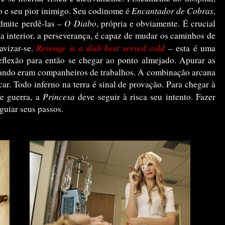
Encantador de Cobras
o e seu pior inimigo. Seu codinome é
,
O Diabo
admite perdê-las –
, própria e obviamente. É crucial
a interior, a perseverança, é capaz de mudar os caminhos de
Revenge is a dish best served cold
avizar-se.
– esta é uma
eflexão para então se chegar ao ponto almejado. Apurar as
quando eram companheiros de trabalhos. A combinação arcana
ar. Todo inferno na terra é sinal de provação. Para chegar à
Princesa
e guerra, a
deve seguir à risca seu intento. Fazer
guiar seus passos.