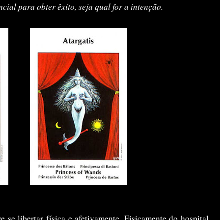
ial para obter êxito, seja qual for a intenção.
e se libertar física e afetivamente. Fisicamente do hospital,