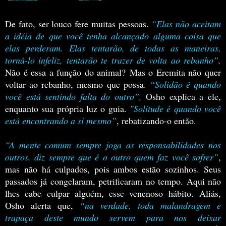
De fato, ser louco fere muitas pessoas.
“Elas não aceitam
a idéia de que você tenha alcançado alguma coisa que
elas perderam. Elas tentarão, de todas as maneiras,
torná-lo infeliz, tentarão te trazer de volta ao rebanho”
.
Não é essa a função do animal?
Mas o Eremita não quer
voltar ao rebanho, mesmo que possa.
“Solidão é quando
você está sentindo falta do outro”,
Osho explica a ele,
enquanto sua própria luz o guia.
"Solitude é quando você
está encontrando a si mesmo”
, rebatizando-o então.
“A mente comum sempre joga as responsabilidades nos
outros, diz sempre que é o outro quem faz você sofrer”
,
mas não há culpados, pois ambos estão sozinhos. Seus
passados já congelaram, petrificaram no tempo. Aqui não
lhes cabe culpar alguém, esse venenoso hábito.
Aliás,
Osho alerta que,
“na verdade, toda malandragem e
trapaça deste mundo servem para nos deixar