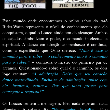
Esse mundo onde encontramos o velho sábio do tarô
Rider-Waite representa o nível de conhecimento que ele
conquistara, o qual o Louco ainda tem de alcançar. Ambos
os cajados simbolizam o poder, o comando intelectual e
espiritual. A dança em direção ao penhasco é contínua,
como a experiência que Osho oferece.
“Não é esse o
caminho para o saber – o conhecimento não é o caminho
para o saber.”
– contradiz o mestre do primeiro par de
arcanos.
Questionando-o sobre qual é o caminho, os dois
logo escutam:
“A admiração. Deixe que seu coração
dance maravilhado. Encha-se de admiração: pulse com
ela, inspire-a, expire-a. Por que tanta pressa para
conseguir a resposta?”
Os Loucos sentem a mensagem. Eles nada esperam, nada
planejam. A cabeça diz:
“Pense antes de saltar.”
E o