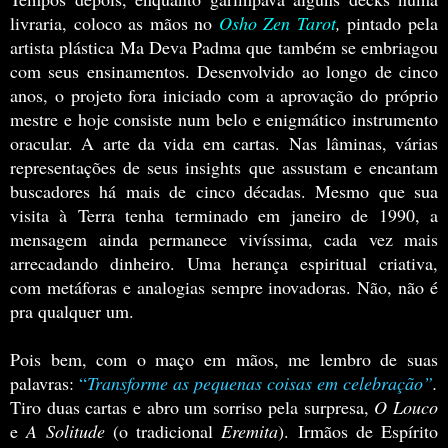
livraria, coloco as mãos no
Osho Zen Tarot
,
pintado pela
artista plástica Ma Deva Padma que também se embriagou
com seus ensinamentos. Desenvolvido ao longo de cinco
anos, o projeto fora iniciado com a aprovação do próprio
mestre e hoje consiste num belo e enigmático instrumento
oracular. A arte da vida em cartas.
Nas lâminas, várias
representações de seus insights que assustam e encantam
buscadores há mais de cinco décadas. Mesmo que sua
visita à Terra tenha terminado em janeiro de 1990, a
mensagem ainda permanece vivíssima, cada vez mais
arrecadando dinheiro. Uma herança espiritual criativa,
com metáforas e analogias sempre inovadoras. Não, não é
pra qualquer um.
Pois bem, com o maço em mãos, me lembro de suas
palavras:
“
Transforme as pequenas coisas em celebração”
.
Tiro duas cartas e abro um sorriso pela surpresa,
O Louco
e
A Solitude
(o tradicional
Eremita
). Irmãos de Espírito