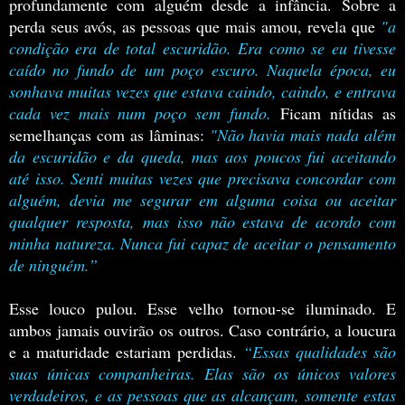
profundamente com alguém desde a infância. Sobre a
perda seus avós, as pessoas que mais amou, revela que
"a
condição era de total escuridão. Era como se eu tivesse
caído no fundo de um poço escuro. Naquela época, eu
sonhava muitas vezes que estava caindo, caindo, e entrava
cada vez mais num poço sem fundo.
Ficam nítidas as
semelhanças com as lâminas:
"Não havia mais nada além
da escuridão e da queda, mas aos poucos fui aceitando
até isso.
Senti muitas vezes que precisava concordar com
alguém, devia me segurar em alguma coisa ou aceitar
qualquer resposta, mas
isso não estava de acordo com
minha natureza.
Nunca fui capaz de aceitar o pensamento
de ninguém.”
Esse louco pulou. Esse velho tornou-se iluminado. E
ambos j
amais ouvirão os outros. Caso contrário, a loucura
e a maturidade estariam perdidas.
“Essas qualidades são
suas únicas companheiras. Elas são os únicos valores
verdadeiros, e as pessoas que as alcançam, somente estas