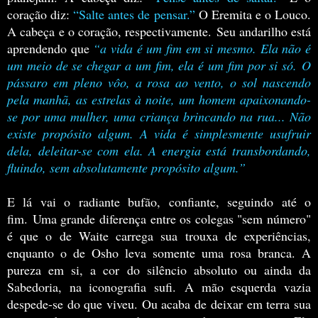
coração diz:
“Salte antes de pensar.”
O Eremita e o Louco.
A cabeça e o coração, respectivamente.
Seu andarilho está
aprendendo que
“a vida é um fim em si mesmo. Ela não é
um meio de se chegar a um fim, ela é um fim por si só.
O
pássaro em pleno vôo, a rosa ao vento, o sol nascendo
pela manhã, as estrelas à noite, um homem apaixonando-
se por uma mulher, uma criança brincando na rua... Não
existe propósito algum. A vida é simplesmente usufruir
dela, deleitar-se com ela. A energia está transbordando,
fluindo, sem absolutamente propósito algum.”
E lá vai o radiante bufão, confiante, seguindo até o
fim.
Uma grande diferença entre os colegas "sem número"
é que o de Waite carrega sua trouxa de experiências,
enquanto o de Osho leva somente uma rosa branca. A
pureza em si, a cor do silêncio absoluto ou ainda da
Sabedoria, na iconografia sufi.
A mão esquerda vazia
despede-se do que viveu. Ou acaba de deixar em terra sua